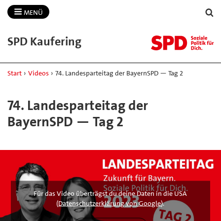
MENÜ
SPD Kaufering
Start
›
Videos
›
74. Landesparteitag der BayernSPD — Tag 2
74. Landesparteitag der
BayernSPD — Tag 2
Für das Video überträgst du deine Daten in die USA
(
Datenschutzerklärung von Google
).